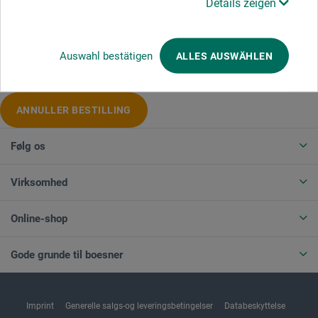
Details zeigen
Produktkategorier
Auswahl bestätigen
ALLES AUSWÄHLEN
ANNULLER BESTILLING
Følg os
Virksomhed
Online-shop
Gode grunde til boesner
Imprint
Generelle salgs-og leveringsbetingelser
Databeskyttelse