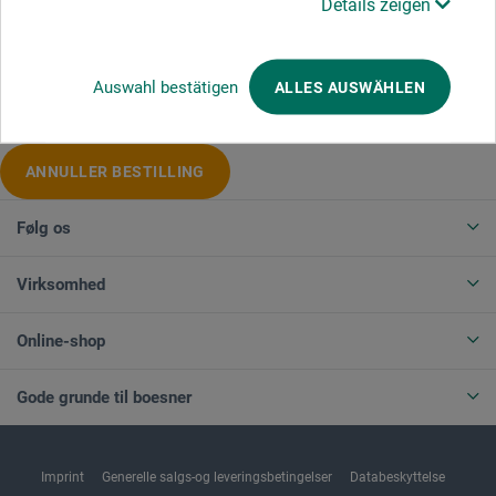
Details zeigen
Produktkategorier
Auswahl bestätigen
ALLES AUSWÄHLEN
ANNULLER BESTILLING
Følg os
Virksomhed
Online-shop
Gode grunde til boesner
Imprint
Generelle salgs-og leveringsbetingelser
Databeskyttelse