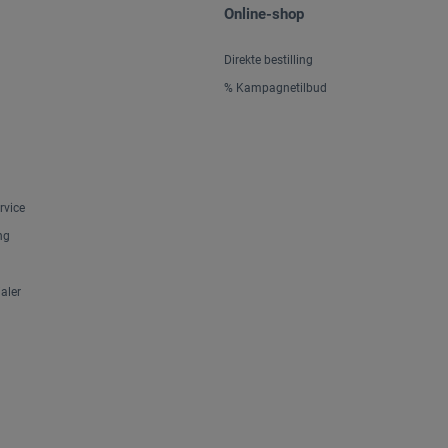
Online-shop
Direkte bestilling
% Kampagnetilbud
rvice
ng
aler