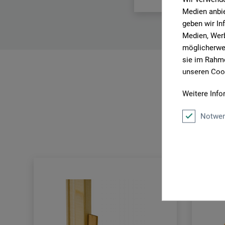
Medien anbie
geben wir In
Medien, Werb
möglicherwei
sie im Rahme
unseren Cook
Weitere Info
Notwen