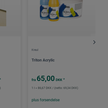
Kreul
Triton Acrylic
65,00
*
*
fra
DKK
)
1 l = 86,67 DKK / (netto: 69,34 DKK)
plus forsendelse