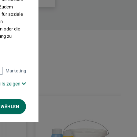
. Zudem
für soziale
en
n oder die
ung zu
Marketing
ils zeigen
SWÄHLEN