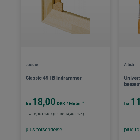
boesner
Artisti
Classic 45 | Blindrammer
Univer
besætn
18,00
11
*
fra
DKK
/ Meter
fra
1 = 18,00 DKK / (netto: 14,40 DKK)
plus forsendelse
plus fo