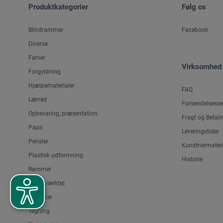
Produktkategorier
Følg os
Blindrammer
Facebook
Diverse
Farver
Virksomhed
Forgyldning
Hjælpematerialer
FAQ
Lærred
Forsendelsesse
Opbevaring, præsentation
Fragt og Betali
Papir
Leveringstider
Pensler
Kunstnermateri
Plastisk udformning
Historie
Rammer
Skæreværktøj
Staffelier
Tegning