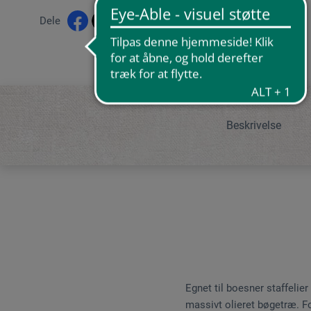
Dele
Beskrivelse
Egnet til boesner staffeli
massivt olieret bøgetræ. F