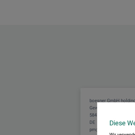
boesner GmbH holding
Gewerkenstr. 2
58456 Witten
Diese W
DE
pm@boesner.com
Wir verwende