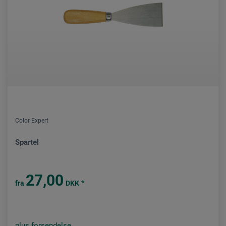
Color Expert
Spartel
27,00
*
fra
DKK
plus forsendelse