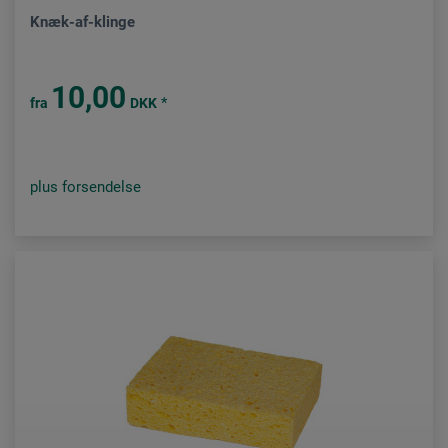
Knæk-af-klinge
10,00
*
fra
DKK
plus forsendelse