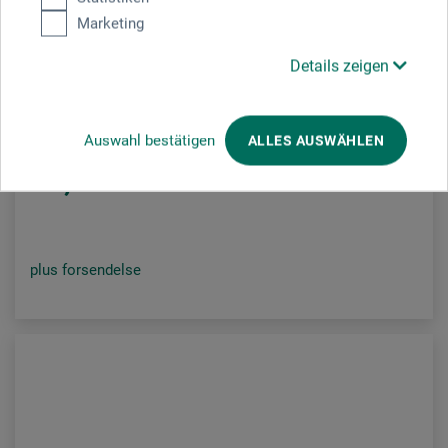
Marketing
Color Expert
Details zeigen
Stukkatørjern
Auswahl bestätigen
ALLES AUSWÄHLEN
38,00
*
DKK
plus forsendelse