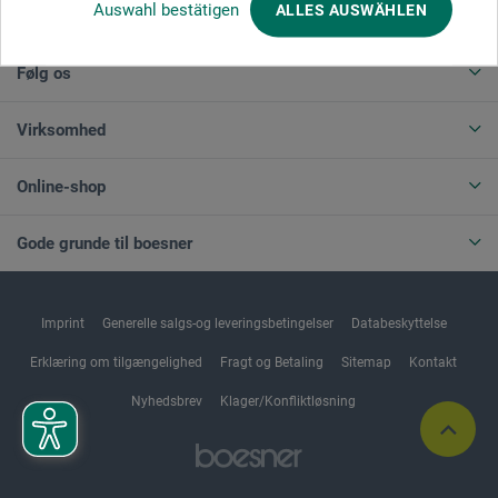
Auswahl bestätigen
ALLES AUSWÄHLEN
ANNULLER BESTILLING
Følg os
Virksomhed
Online-shop
Gode grunde til boesner
Imprint
Generelle salgs-og leveringsbetingelser
Databeskyttelse
Erklæring om tilgængelighed
Fragt og Betaling
Sitemap
Kontakt
Nyhedsbrev
Klager/Konfliktløsning