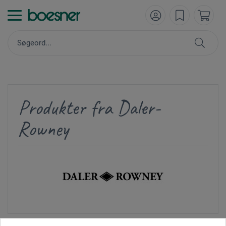
Produkter fra Daler-
Rowney