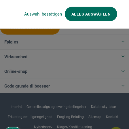
Produktkategorier
Auswahl bestätigen
ALLES AUSWÄHLEN
ANNULLER BESTILLING
Følg os
Virksomhed
Online-shop
Gode grunde til boesner
Imprint
Generelle salgs-og leveringsbetingelser
Databeskyttelse
Erklæring om tilgængelighed
Fragt og Betaling
Sitemap
Kontakt
Nyhedsbrev
Klager/Konfliktløsning