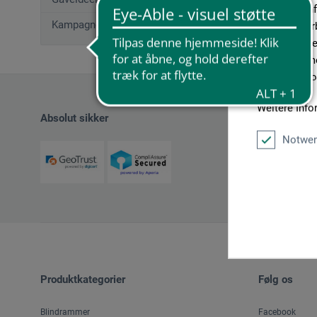
geben wir In
Kampagnetilbud
Medien, Werb
möglicherwei
sie im Rahme
unseren Cook
Weitere Info
Absolut sikker
Notwen
Produktkategorier
Følg os
Blindrammer
Facebook