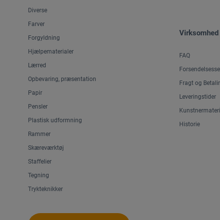
Diverse
Farver
Virksomhed
Forgyldning
Hjælpematerialer
FAQ
Lærred
Forsendelsesse
Opbevaring, præsentation
Fragt og Betali
Papir
Leveringstider
Pensler
Kunstnermateri
Plastisk udformning
Historie
Rammer
Skæreværktøj
Staffelier
Tegning
Trykteknikker