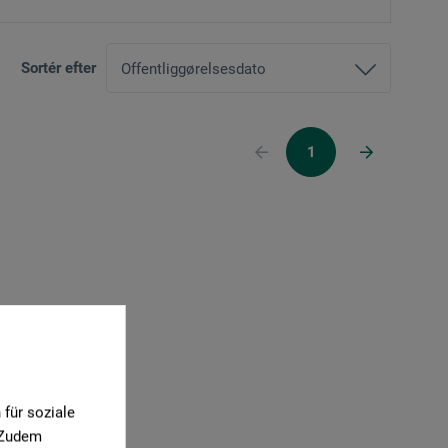
Sortér efter
1
für soziale
. Zudem