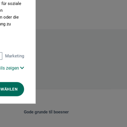
für soziale
en
n oder die
ung zu
Marketing
ils zeigen
SWÄHLEN
Gode grunde til boesner