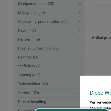
Hjælpematerialer (20)
Malegrunde (49)
Opbevaring, præsentation (24)
Papir (147)
Artikel pr. s
Pensler (119)
Plastisk udformning (70)
Rammer (60)
Staffelier (22)
Tegning (137)
Trykteknikker (45)
Diese W
Værktøj (50)
Direkte bestilling
Wir verwende
Medien anbie
Gaveidéer (12)