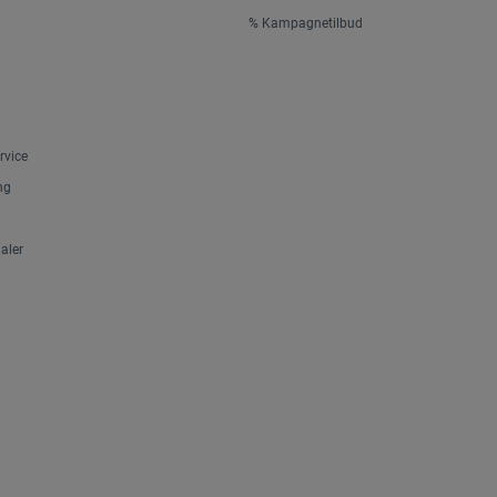
% Kampagnetilbud
rvice
ng
aler