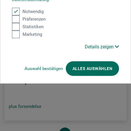
Notwendig
Präferenzen
Statistiken
Marketing
Di Lino
Details zeigen
Classico Opspændte lærreder
Auswahl bestätigen
ALLES AUSWÄHLEN
73,00
*
fra
DKK
plus forsendelse