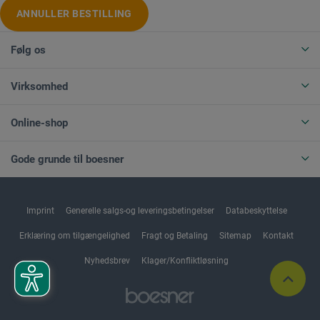
ANNULLER BESTILLING
Følg os
Virksomhed
Online-shop
Gode grunde til boesner
Imprint
Generelle salgs-og leveringsbetingelser
Databeskyttelse
Erklæring om tilgængelighed
Fragt og Betaling
Sitemap
Kontakt
Nyhedsbrev
Klager/Konfliktløsning