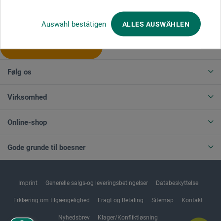
Produktkategorier
Auswahl bestätigen
ALLES AUSWÄHLEN
ANNULLER BESTILLING
Følg os
Virksomhed
Online-shop
Gode grunde til boesner
Imprint
Generelle salgs-og leveringsbetingelser
Databeskyttelse
Erklæring om tilgængelighed
Fragt og Betaling
Sitemap
Kontakt
Nyhedsbrev
Klager/Konfliktløsning