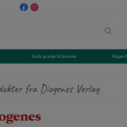
Gode grunde til boesner
Klager/
ukter fra Diogenes Verlag