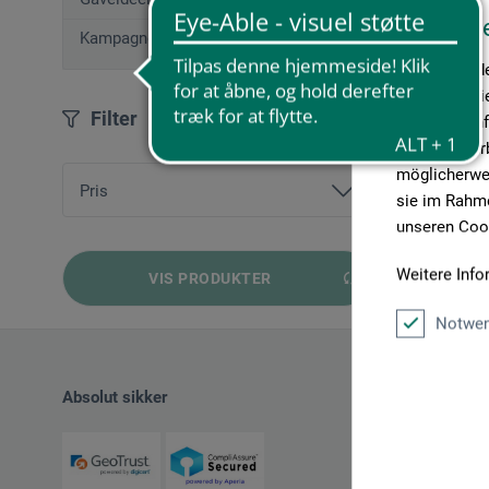
Diese W
Kampagnetilbud
Wir verwende
Medien anbie
Filter
geben wir In
Medien, Werb
möglicherwei
Pris
sie im Rahme
unseren Cook
fra
21,03 DKK
bis
44,39 DKK
Weitere Info
VIS PRODUKTER
Notwen
Absolut sikker