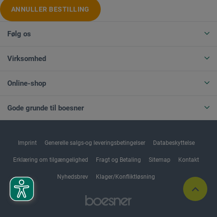
ANNULLER BESTILLING
Følg os
Virksomhed
Online-shop
Gode grunde til boesner
Imprint
Generelle salgs-og leveringsbetingelser
Databeskyttelse
Erklæring om tilgængelighed
Fragt og Betaling
Sitemap
Kontakt
Nyhedsbrev
Klager/Konfliktløsning