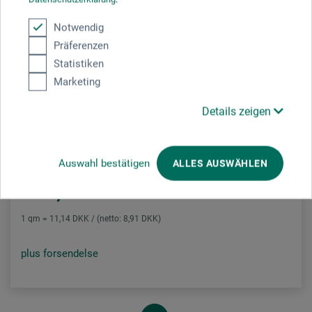
Notwendig
Präferenzen
Statistiken
Marketing
dorée 70
Details zeigen
Tegnepapirrulle
Auswahl bestätigen
ALLES AUSWÄHLEN
117,00
*
DKK
1 qm = 11,14 DKK / (netto: 8,91 DKK)
plus forsendelse