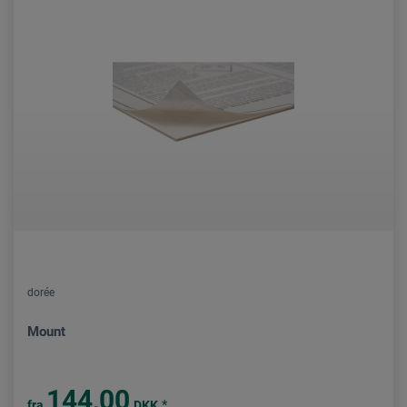
dorée
Mount
144,00
*
fra
DKK