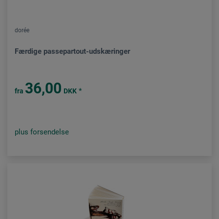
dorée
Færdige passepartout-udskæringer
36,00
*
fra
DKK
plus forsendelse