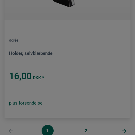
dorée
Holder, selvklæbende
16,00
*
DKK
plus forsendelse
1
2