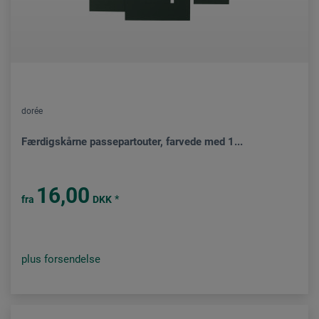
dorée
Færdigskårne passepartouter, farvede med 1...
16,00
*
fra
DKK
plus forsendelse