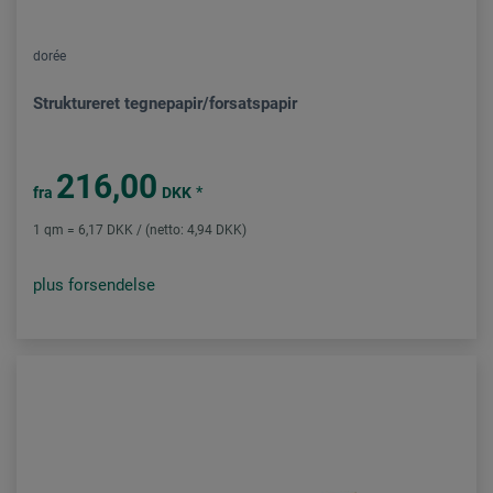
dorée
Struktureret tegnepapir/forsatspapir
216,00
*
fra
DKK
1 qm = 6,17 DKK / (netto: 4,94 DKK)
plus forsendelse