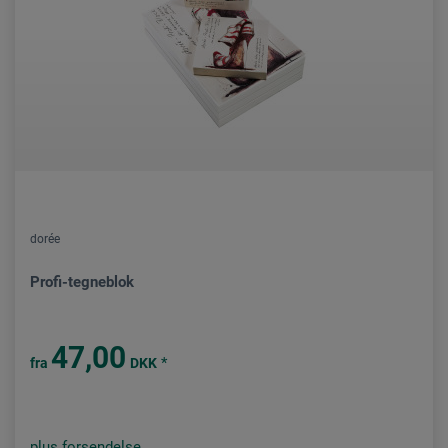
dorée
Profi-tegneblok
47,00
*
fra
DKK
plus forsendelse