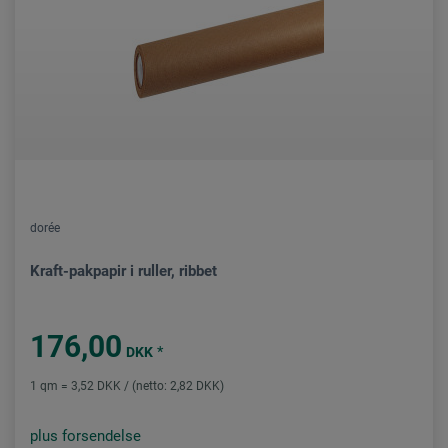
dorée
Kraft-pakpapir i ruller, ribbet
176,00
*
DKK
1 qm = 3,52 DKK / (netto: 2,82 DKK)
plus forsendelse