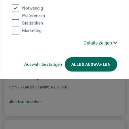
Notwendig
Präferenzen
Statistiken
Marketing
dorée
Details zeigen
Passepartoutkarton
Auswahl bestätigen
ALLES AUSWÄHLEN
1.624,00
*
fra
DKK
1 qm = 79,40 DKK / (netto: 63,52 DKK)
plus forsendelse