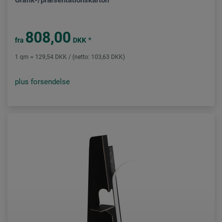
Grafik-/præsentationskarton
808,00
*
fra
DKK
1 qm = 129,54 DKK / (netto: 103,63 DKK)
plus forsendelse