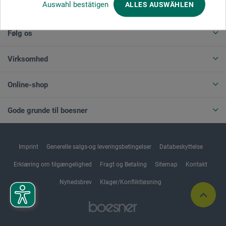
Auswahl bestätigen
ALLES AUSWÄHLEN
ANNULLER BESTILLING
Følg os
Virksomhed
Online-shop
Gode grunde til boesner
Imprint
Generelle salgs-og leveringsbetingelser
Databeskyttelse
Erklæring om tilgængelighed
Fragt og Betaling
Sitemap
Kontakt
Nyhedsbrev
Klager/Konfliktløsning