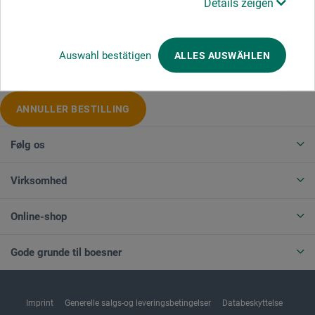
Details zeigen
Produktkategorier
Auswahl bestätigen
ALLES AUSWÄHLEN
ANNULLER BESTILLING
Følg os
Virksomhed
Online-shop
Gode grunde til boesner
Imprint
Generelle salgs-og leveringsbetingelser
Databeskyttelse