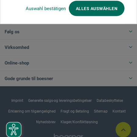
Auswahl bestätigen
ALLES AUSWÄHLEN
ANNULLER BESTILLING
Følg os
Virksomhed
Online-shop
Gode grunde til boesner
Imprint
Generelle salgs-og leveringsbetingelser
Databeskyttelse
Erklæring om tilgængelighed
Fragt og Betaling
Sitemap
Kontakt
Nyhedsbrev
Klager/Konfliktløsning