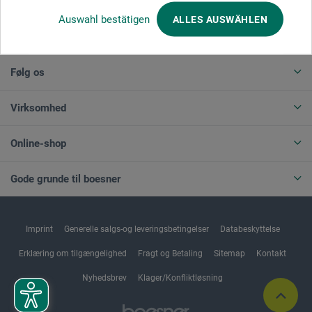
Auswahl bestätigen
ALLES AUSWÄHLEN
ANNULLER BESTILLING
Følg os
Virksomhed
Online-shop
Gode grunde til boesner
Imprint
Generelle salgs-og leveringsbetingelser
Databeskyttelse
Erklæring om tilgængelighed
Fragt og Betaling
Sitemap
Kontakt
Nyhedsbrev
Klager/Konfliktløsning