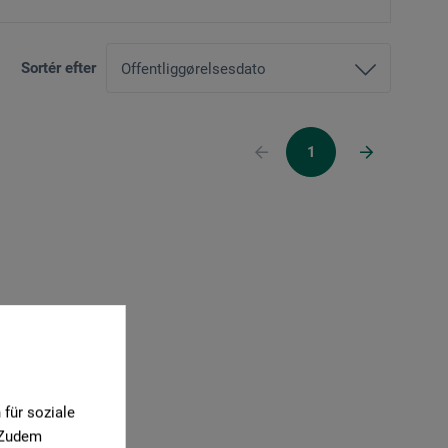
Sortér efter
1
für soziale
. Zudem