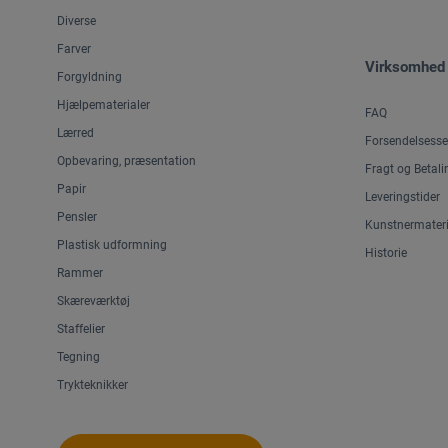
Diverse
Farver
Virksomhed
Forgyldning
Hjælpematerialer
FAQ
Lærred
Forsendelsesse
Opbevaring, præsentation
Fragt og Betali
Papir
Leveringstider
Pensler
Kunstnermateri
Plastisk udformning
Historie
Rammer
Skæreværktøj
Staffelier
Tegning
Trykteknikker