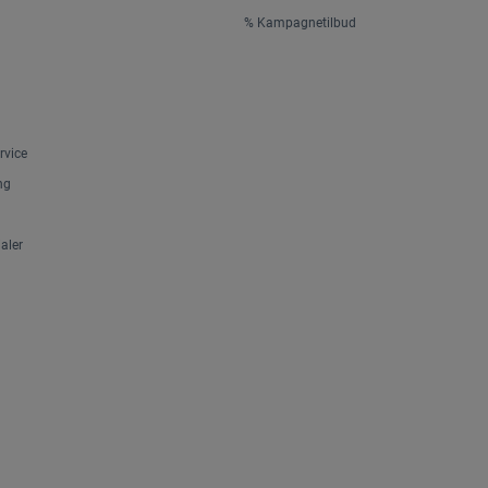
% Kampagnetilbud
rvice
ng
aler