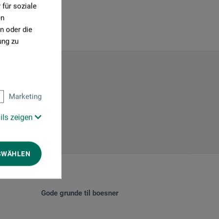
für soziale
en
n oder die
ung zu
Marketing
ils zeigen
SWÄHLEN
Gode grunde til boesner