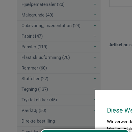
Hjælpematerialer (20)
Malegrunde (49)
Opbevaring, præsentation (24)
Papir (147)
Artikel pr. s
Pensler (119)
Plastisk udformning (70)
Rammer (60)
Staffelier (22)
Tegning (137)
Trykteknikker (45)
Diese W
Værktøj (50)
Direkte bestilling
Wir verwende
Medien anbie
Gaveidéer (12)