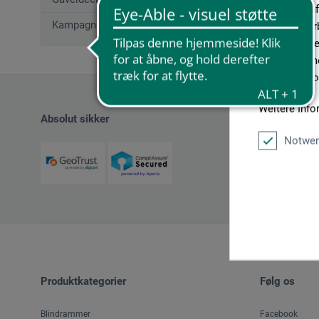
geben wir In
Kampagnetilbud
Medien, Werb
möglicherwei
sie im Rahme
unseren Cook
Weitere Info
Absolut sikker
Notwen
Produktkategorier
Følg os
Blindrammer
Facebook