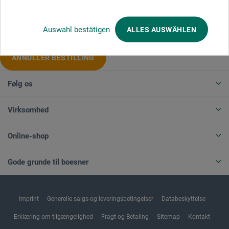
Produktkategorier
Auswahl bestätigen
ALLES AUSWÄHLEN
ANNULLER BESTILLING
Følg os
Virksomhed
Online-shop
Gode grunde til boesner
Imprint
Generelle salgs-og leveringsbetingelser
Databeskyttelse
Erklæring om tilgængelighed
Fragt og Betaling
Sitemap
Kontakt