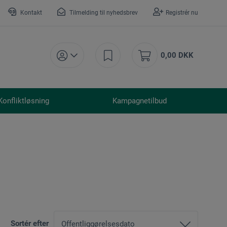
Kontakt
Tilmelding til nyhedsbrev
Registrér nu
0,00 DKK
Konfliktløsning
Kampagnetilbud
Sortér efter