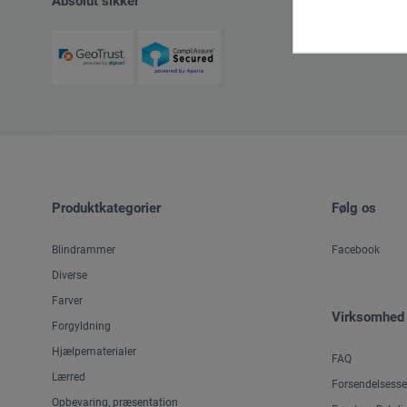
Absolut sikker
Produktkategorier
Følg os
Blindrammer
Facebook
Diverse
Farver
Virksomhed
Forgyldning
Hjælpematerialer
FAQ
Lærred
Forsendelsesse
Opbevaring, præsentation