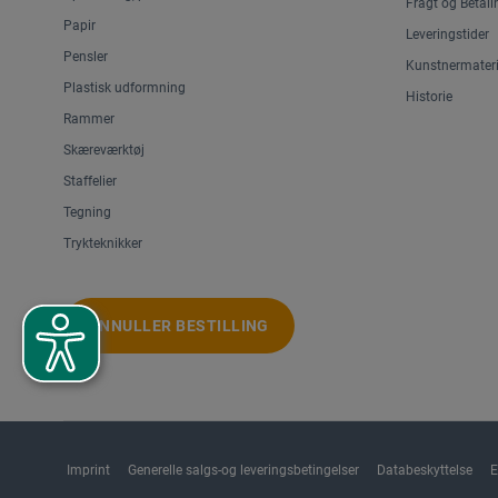
Fragt og Betali
Papir
Leveringstider
Pensler
Kunstnermateri
Plastisk udformning
Historie
Rammer
Skæreværktøj
Staffelier
Tegning
Trykteknikker
ANNULLER BESTILLING
Imprint
Generelle salgs-og leveringsbetingelser
Databeskyttelse
E