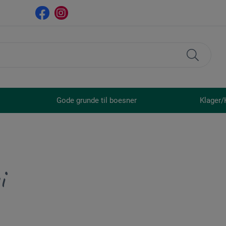
Gode grunde til boesner
Klager/
i