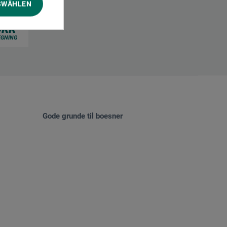
SWÄHLEN
Gode grunde til boesner