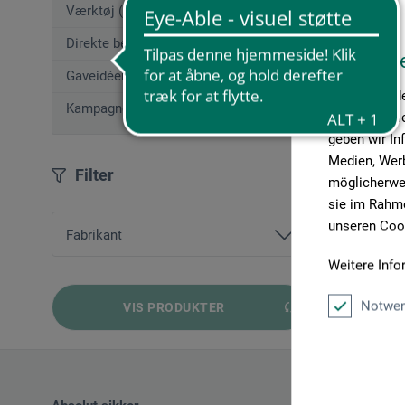
Værktøj (50)
Direkte bestilling
Diese W
Gaveidéer (12)
Wir verwende
Kampagnetilbud
Medien anbie
geben wir In
Medien, Werb
Filter
möglicherwei
sie im Rahme
unseren Cook
Fabrikant
Weitere Info
arteveri
Notwen
VIS PRODUKTER