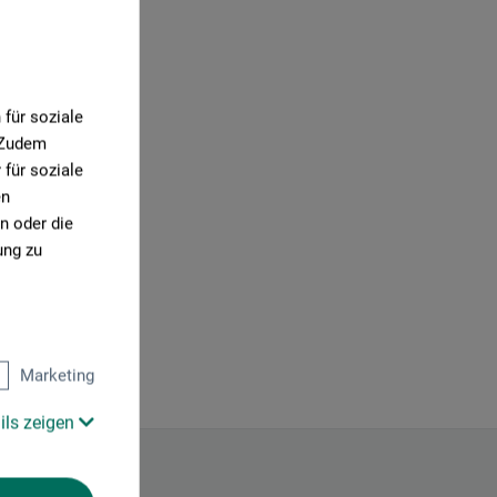
für soziale
. Zudem
für soziale
en
n oder die
ung zu
Marketing
ils zeigen