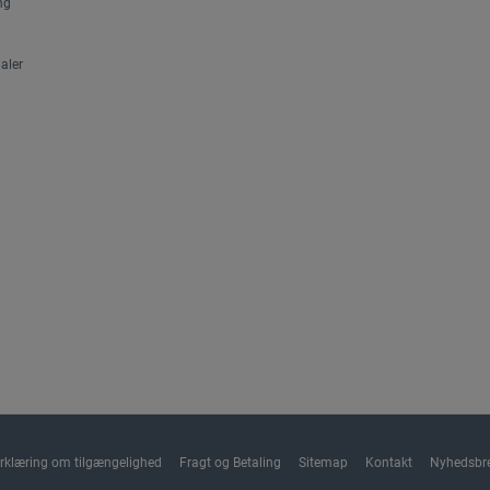
ng
aler
rklæring om tilgængelighed
Fragt og Betaling
Sitemap
Kontakt
Nyhedsbr