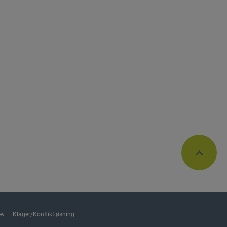
ev
Klager/Konfliktløsning