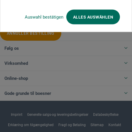
Produktkategorier
Auswahl bestätigen
ALLES AUSWÄHLEN
ANNULLER BESTILLING
Følg os
Virksomhed
Online-shop
Gode grunde til boesner
Imprint
Generelle salgs-og leveringsbetingelser
Databeskyttelse
Erklæring om tilgængelighed
Fragt og Betaling
Sitemap
Kontakt