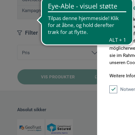
Diese W
Kampagnetilbud
Wir verwende
Medien anbie
Filter
geben wir In
Medien, Werb
möglicherwei
Pris
sie im Rahme
unseren Cook
fra
1,05 DKK
bis
35,05 DKK
Weitere Info
VIS PRODUKTER
Notwen
Absolut sikker