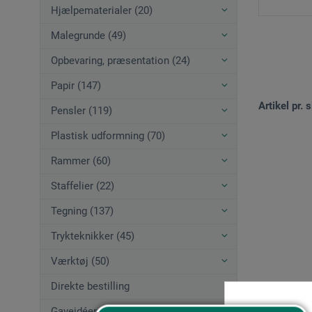
Hjælpematerialer (20)
Malegrunde (49)
Opbevaring, præsentation (24)
Papir (147)
Artikel pr. s
Pensler (119)
Plastisk udformning (70)
Rammer (60)
Staffelier (22)
Tegning (137)
Trykteknikker (45)
Værktøj (50)
Direkte bestilling
Gaveidéer (12)