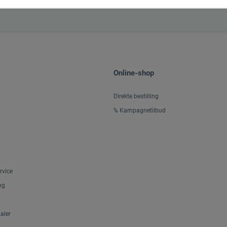
Online-shop
Direkte bestilling
% Kampagnetilbud
rvice
ng
aler