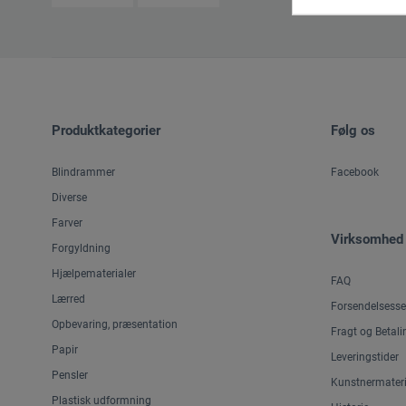
Produktkategorier
Følg os
Blindrammer
Facebook
Diverse
Farver
Virksomhed
Forgyldning
Hjælpematerialer
FAQ
Lærred
Forsendelsesse
Opbevaring, præsentation
Fragt og Betali
Papir
Leveringstider
Pensler
Kunstnermateri
Plastisk udformning