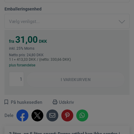
Emballeringsenhed
31,00
fra
DKK
inkl. 25% Moms
Netto pris: 24,80 DKK
1 l = 413,33 DKK / (netto: 330,66 DKK)
plus forsendelse
I
VAREKURVEN
På huskesedlen
Udskriv
Dele
2 liter- og 5 liter-spand: Denne artikel kan ikke sendes i