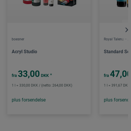
boesner
Royal Talens – 
Acryl Studio
Standard Ser
33,00
47,0
*
fra
DKK
fra
1 l = 330,00 DKK / (netto: 264,00 DKK)
1 l = 391,67 DKK 
plus forsendelse
plus forsend