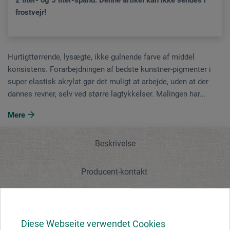
frostvejr!
Hurtigttørrende, lysægte, ikke gulnende farve af middel
konsistens. Forarbejdningen af bedste kunstner-pigmenter i
super elastisk akrylat gør det muligt at arbejde, uden at der
dannes revner, selv ved større lagtykkelser. Malingen har...
Mere
Beskrivelse
Producent-kontakt
Beskrivelse
Diese Webseite verwendet Cookies