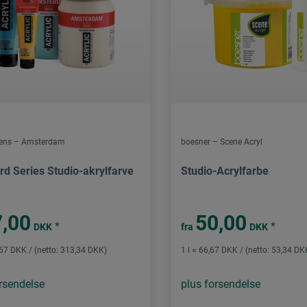
lens – Amsterdam
boesner – Scene Acryl
rd Series Studio-akrylfarve
Studio-Acrylfarbe
,00
50,00
*
*
DKK
fra
DKK
,67 DKK / (netto: 313,34 DKK)
1 l = 66,67 DKK / (netto: 53,34 DK
rsendelse
plus forsendelse