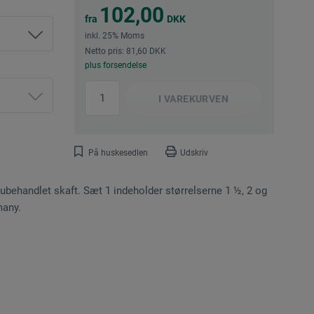
102,00
fra
DKK
inkl. 25% Moms
Netto pris: 81,60 DKK
plus forsendelse
I
VAREKURVEN
På huskesedlen
Udskriv
ubehandlet skaft. Sæt 1 indeholder størrelserne 1 ½, 2 og
many.