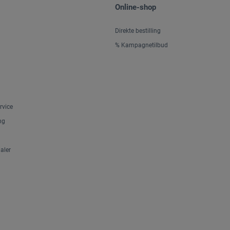
Online-shop
Direkte bestilling
% Kampagnetilbud
rvice
ng
aler