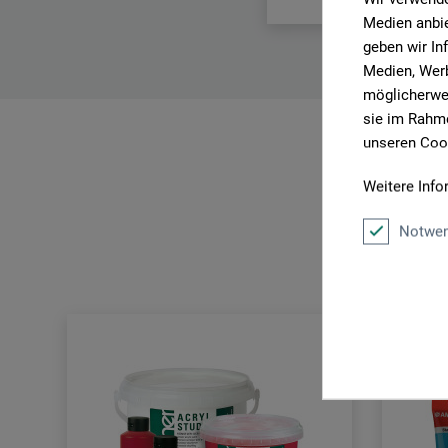
Medien anbie
geben wir In
Medien, Werb
möglicherwei
sie im Rahme
unseren Cook
Weitere Info
Notwen