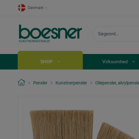
Danmark
SHOP
Virksomhed
Pensler
Kunstnerpensler
Oliepensler, akrylpensl