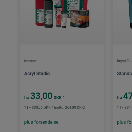
boesner
Royal Ta
Acryl Studio
Standa
33,00
47
*
fra
DKK
fra
1 l = 330,00 DKK / (netto: 264,00 DKK)
1 l = 391
plus forsendelse
plus fo