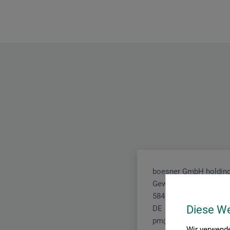
boesner GmbH holding
Gewerkenstr. 2
58456 Witten
Diese W
DE
pm@boesner.com
Wir verwende