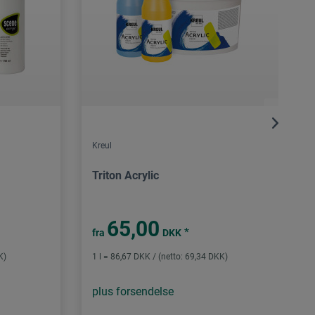
Kreul
Triton Acrylic
65,00
*
fra
DKK
K)
1 l = 86,67 DKK / (netto: 69,34 DKK)
plus forsendelse