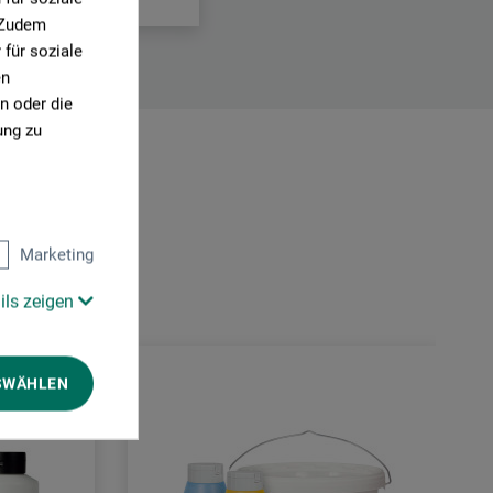
. Zudem
für soziale
en
n oder die
ung zu
Marketing
ils zeigen
SWÄHLEN