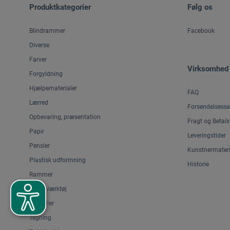
Produktkategorier
Følg os
Blindrammer
Facebook
Diverse
Farver
Virksomhed
Forgyldning
Hjælpematerialer
FAQ
Lærred
Forsendelsesse
Opbevaring, præsentation
Fragt og Betali
Papir
Leveringstider
Pensler
Kunstnermateri
Plastisk udformning
Historie
Rammer
Skæreværktøj
Staffelier
Tegning