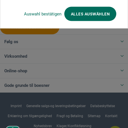
Produktkategorier
Auswahl bestätigen
ALLES AUSWÄHLEN
ANNULLER BESTILLING
Følg os
Virksomhed
Online-shop
Gode grunde til boesner
Imprint
Generelle salgs-og leveringsbetingelser
Databeskyttelse
Erklæring om tilgængelighed
Fragt og Betaling
Sitemap
Kontakt
Nyhedsbrev
Klager/Konfliktløsning