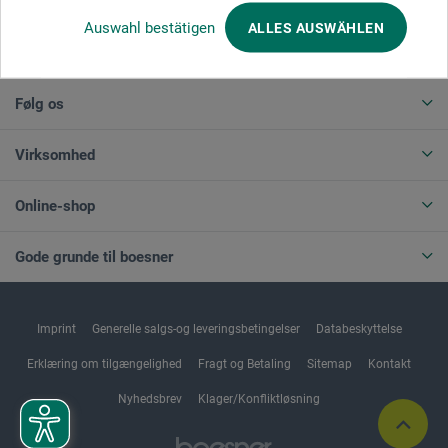
Auswahl bestätigen
ALLES AUSWÄHLEN
ANNULLER BESTILLING
Følg os
Virksomhed
Online-shop
Gode grunde til boesner
Imprint
Generelle salgs-og leveringsbetingelser
Databeskyttelse
Erklæring om tilgængelighed
Fragt og Betaling
Sitemap
Kontakt
Nyhedsbrev
Klager/Konfliktløsning