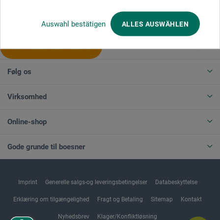
Produktkategorier
Auswahl bestätigen
ALLES AUSWÄHLEN
ANNULLER BESTILLING
Følg os
Virksomhed
Online-shop
Gode grunde til boesner
Imprint
Generelle salgs-og leveringsbetingelser
Databeskyttelse
Erklæring om tilgængelighed
Fragt og Betaling
Sitemap
Kontakt
Nyhedsbrev
Klager/Konfliktløsning