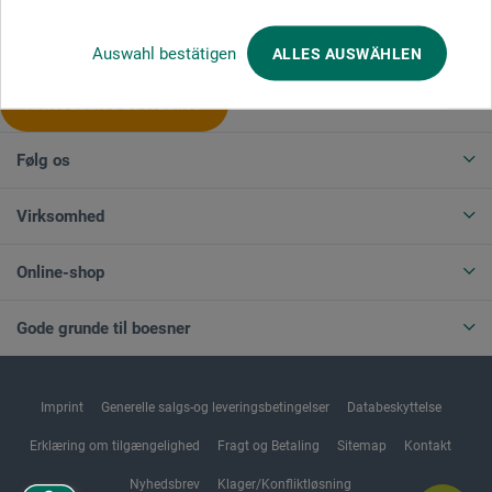
Produktkategorier
Auswahl bestätigen
ALLES AUSWÄHLEN
ANNULLER BESTILLING
Følg os
Virksomhed
Online-shop
Gode grunde til boesner
Imprint
Generelle salgs-og leveringsbetingelser
Databeskyttelse
Erklæring om tilgængelighed
Fragt og Betaling
Sitemap
Kontakt
Nyhedsbrev
Klager/Konfliktløsning