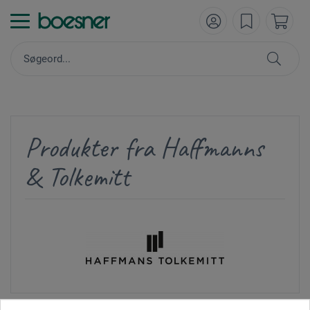
Produkter fra Haffmanns
& Tolkemitt