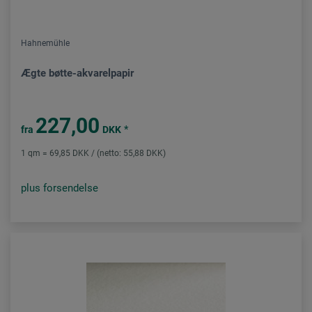
Hahnemühle
Ægte bøtte-akvarelpapir
227,00
*
fra
DKK
1 qm = 69,85 DKK / (netto: 55,88 DKK)
plus forsendelse