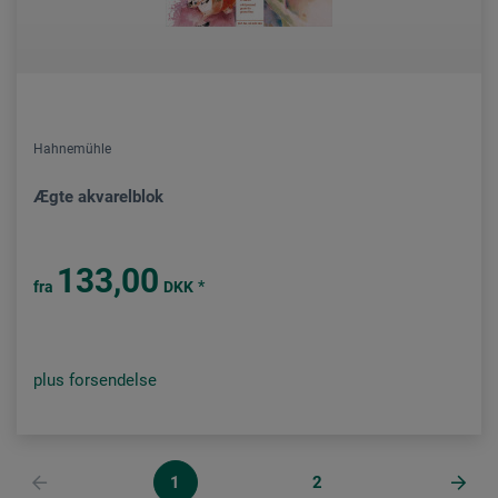
Hahnemühle
Ægte akvarelblok
133,00
*
fra
DKK
plus forsendelse
1
2