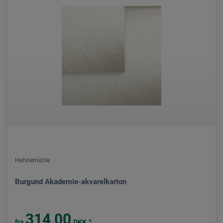
Hahnemühle
Burgund Akademie-akvarelkarton
314,00
*
fra
DKK