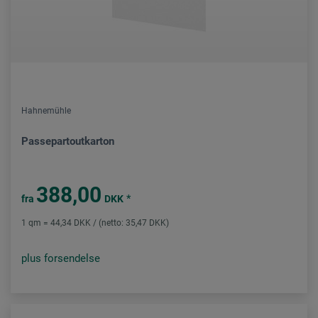
Hahnemühle
Passepartoutkarton
388,00
*
fra
DKK
1 qm = 44,34 DKK / (netto: 35,47 DKK)
plus forsendelse