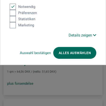
Notwendig
Präferenzen
Statistiken
Marketing
Hahnemühle
Details zeigen
Bøtte-kobbertrykkarton
Auswahl bestätigen
ALLES AUSWÄHLEN
282,00
*
fra
DKK
1 qm = 64,56 DKK / (netto: 51,65 DKK)
plus forsendelse