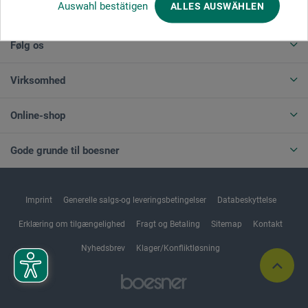
Auswahl bestätigen
ALLES AUSWÄHLEN
ANNULLER BESTILLING
Følg os
Virksomhed
Online-shop
Gode grunde til boesner
Imprint
Generelle salgs-og leveringsbetingelser
Databeskyttelse
Erklæring om tilgængelighed
Fragt og Betaling
Sitemap
Kontakt
Nyhedsbrev
Klager/Konfliktløsning