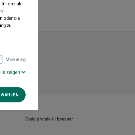
für soziale
en
n oder die
ung zu
Marketing
ils zeigen
SWÄHLEN
Gode grunde til boesner