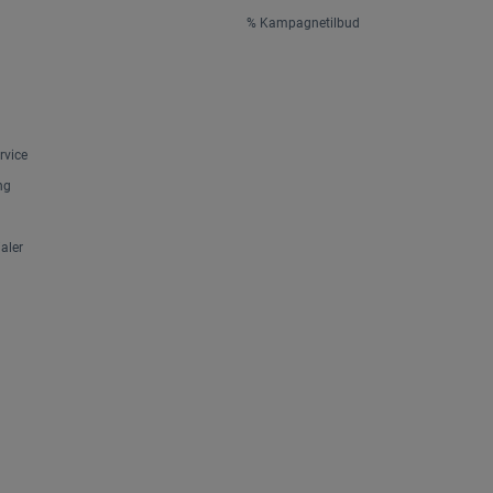
% Kampagnetilbud
rvice
ng
aler