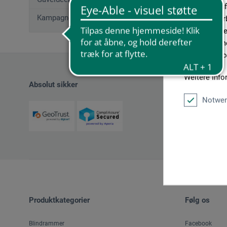
geben wir In
Kampagnetilbud
Medien, Werb
möglicherwei
sie im Rahme
unseren Cook
Weitere Info
Absolut sikker
Notwen
Produktkategorier
Følg os
Blindrammer
Facebook