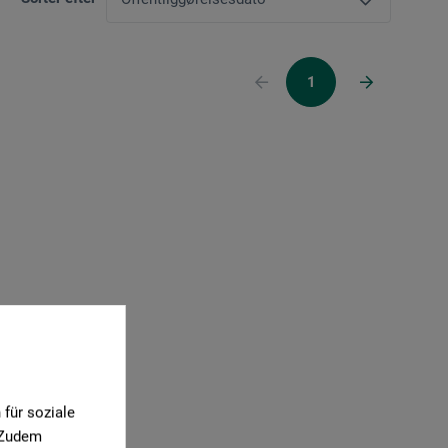
1
für soziale
. Zudem