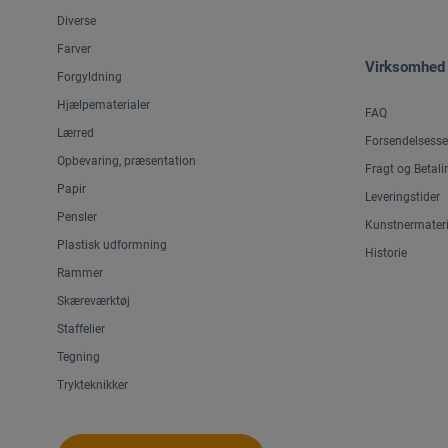
Diverse
Farver
Virksomhed
Forgyldning
Hjælpematerialer
FAQ
Lærred
Forsendelsesse
Opbevaring, præsentation
Fragt og Betali
Papir
Leveringstider
Pensler
Kunstnermateri
Plastisk udformning
Historie
Rammer
Skæreværktøj
Staffelier
Tegning
Trykteknikker