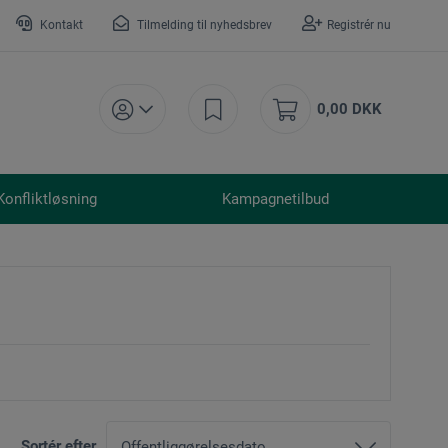
Kontakt
Tilmelding til nyhedsbrev
Registrér nu
0,00 DKK
Konfliktløsning
Kampagnetilbud
Sortér efter