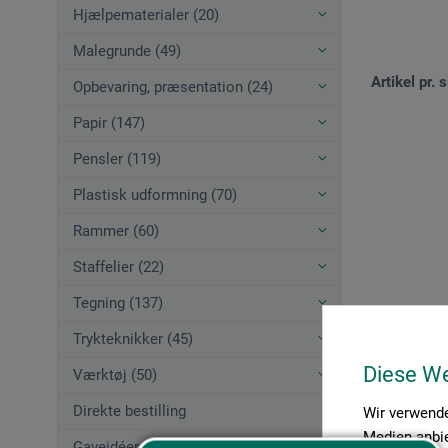
Hjælpematerialer (20)
Malegrunde (49)
Artikel pr. s
Opbevaring, præsentation (24)
Papir (147)
Pensler (119)
Plastisk udformning (70)
Rammer (60)
Staffelier (22)
Tegning (137)
Trykteknikker (45)
Diese W
Værktøj (50)
Direkte bestilling
Wir verwende
Medien anbie
Gaveidéer (12)