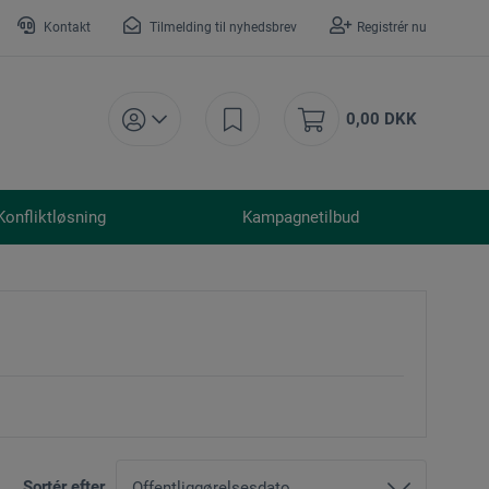
Kontakt
Tilmelding til nyhedsbrev
Registrér nu
0,00 DKK
Konfliktløsning
Kampagnetilbud
Sortér efter