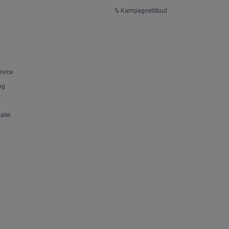
% Kampagnetilbud
rvice
ng
aler