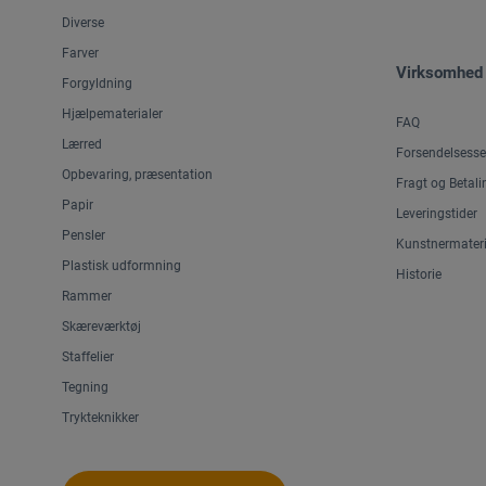
Diverse
Farver
Virksomhed
Forgyldning
Hjælpematerialer
FAQ
Lærred
Forsendelsesse
Opbevaring, præsentation
Fragt og Betali
Papir
Leveringstider
Pensler
Kunstnermateri
Plastisk udformning
Historie
Rammer
Skæreværktøj
Staffelier
Tegning
Trykteknikker