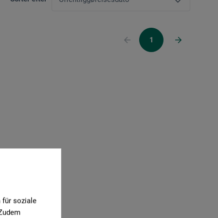
1
für soziale
. Zudem