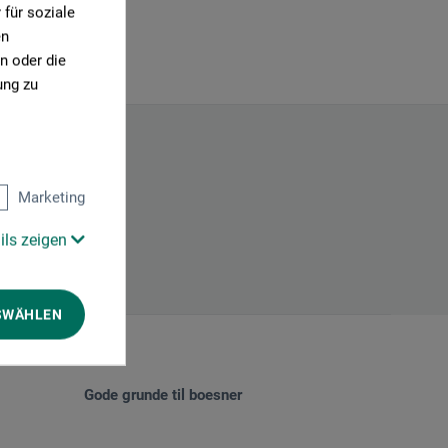
für soziale
en
n oder die
ung zu
Marketing
ils zeigen
SWÄHLEN
Gode grunde til boesner