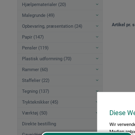
Hjælpematerialer (20)
Malegrunde (49)
Artikel pr. s
Opbevaring, præsentation (24)
Papir (147)
Pensler (119)
Plastisk udformning (70)
Rammer (60)
Staffelier (22)
Tegning (137)
Trykteknikker (45)
Diese W
Værktøj (50)
Direkte bestilling
Wir verwende
Medien anbie
Gaveidéer (12)