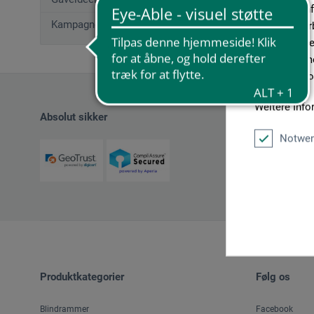
geben wir In
Kampagnetilbud
Medien, Werb
möglicherwei
sie im Rahme
unseren Cook
Weitere Info
Absolut sikker
Notwen
Produktkategorier
Følg os
Blindrammer
Facebook