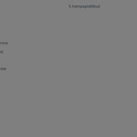
% Kampagnetilbud
rvice
ng
aler