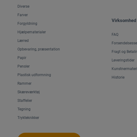
Diverse
Farver
Virksomhed
Forgyldning
Hjælpematerialer
FAQ
Lærred
Forsendelsesse
Opbevaring, præsentation
Fragt og Betali
Papir
Leveringstider
Pensler
Kunstnermateri
Plastisk udformning
Historie
Rammer
Skæreværktøj
Staffelier
Tegning
Trykteknikker