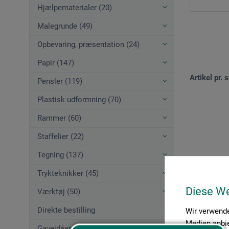
Hjælpematerialer (20)
Malegrunde (49)
Opbevaring, præsentation (24)
Papir (147)
Artikel pr. s
Pensler (119)
Plastisk udformning (70)
Rammer (60)
Staffelier (22)
Tegning (137)
Trykteknikker (45)
Diese W
Værktøj (50)
Direkte bestilling
Wir verwende
Medien anbie
Gaveidéer (12)