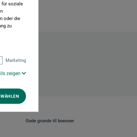
für soziale
en
n oder die
ung zu
Marketing
ils zeigen
SWÄHLEN
Gode grunde til boesner