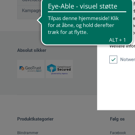
geben wir In
Kampagnetilbud
Medien, Werb
möglicherwei
sie im Rahme
unseren Cook
Weitere Info
Absolut sikker
Notwen
Produktkategorier
Følg os
Blindrammer
Facebook