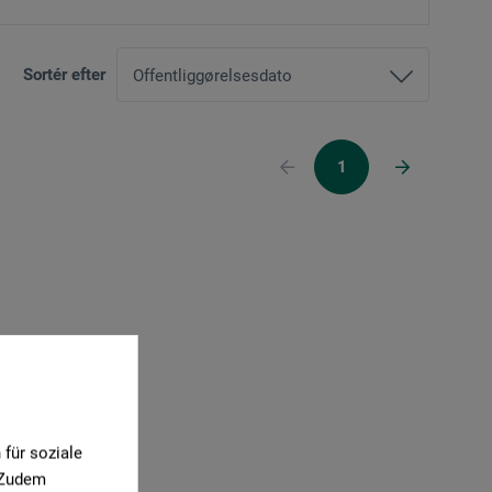
Sortér efter
1
für soziale
. Zudem