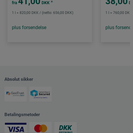
41,00
38,00
*
fra
DKK
D
1 l = 820,00 DKK / (netto: 656,00 DKK)
1 l = 760,00 DKK 
plus forsendelse
plus forsend
Absolut sikker
Betalingsmetoder