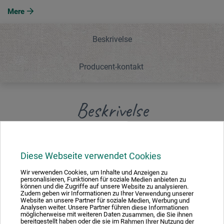
Mere
Beskrivelse
Producent-kontakt
Beskrivelse
Sættet indeholder: 1 båndtrækspen i 0,5 / 1 / 1,5 / 2 / 2,5 /
3 / 4 mm, 1 plakatpen i 5 / 6 / 8 / 10 mm, 1 magnet, 1
Diese Webseite verwendet Cookies
penneskaft.
Wir verwenden Cookies, um Inhalte und Anzeigen zu
personalisieren, Funktionen für soziale Medien anbieten zu
können und die Zugriffe auf unsere Website zu analysieren.
Zudem geben wir Informationen zu Ihrer Verwendung unserer
Website an unsere Partner für soziale Medien, Werbung und
Analysen weiter. Unsere Partner führen diese Informationen
möglicherweise mit weiteren Daten zusammen, die Sie ihnen
Producent-kontakt
bereitgestellt haben oder die sie im Rahmen Ihrer Nutzung der