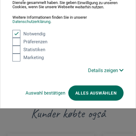
Dienste gesammelt haben. Sie geben Einwilligung zu unseren
Cookies, wenn Sie unsere Webseite weiterhin nutzen.
Her finder du producentens kontaktoplysninger for dette
Weitere Informationen finden Sie in unserer
produkt.
Datenschutzerklärung
.
Notwendig
Schneider Schreibgeräte GmbH
Präferenzen
Tennenbronn
Statistiken
Schwarzenbach 9
Marketing
78144 Schramberg
DE
Details zeigen
info@schneiderpen.de
Auswahl bestätigen
ALLES AUSWÄHLEN
Kunder købte også