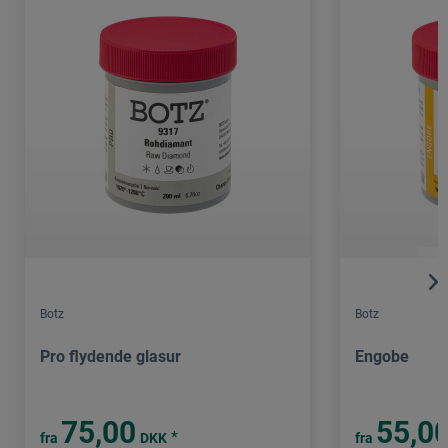
Botz
Botz
Pro flydende glasur
Engobe
75,00
55,0
*
fra
DKK
fra