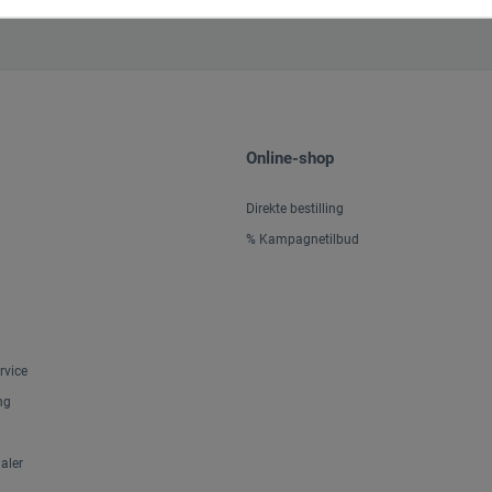
Online-shop
Direkte bestilling
% Kampagnetilbud
rvice
ng
aler