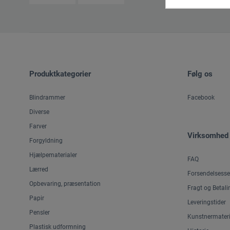
Produktkategorier
Følg os
Blindrammer
Facebook
Diverse
Farver
Virksomhed
Forgyldning
Hjælpematerialer
FAQ
Lærred
Forsendelsesse
Opbevaring, præsentation
Fragt og Betali
Papir
Leveringstider
Pensler
Kunstnermateri
Plastisk udformning