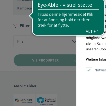
Diese W
Kampagnetilbud
Wir verwende
Medien anbie
Filter
geben wir In
Medien, Werb
möglicherwei
Pris
sie im Rahme
unseren Cook
fra
14,02 DKK
bis
37,38 DKK
Weitere Info
VIS PRODUKTER
Notwen
Absolut sikker