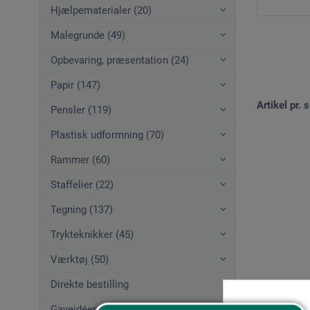
Hjælpematerialer (20)
Malegrunde (49)
Opbevaring, præsentation (24)
Papir (147)
Artikel pr. s
Pensler (119)
Plastisk udformning (70)
Rammer (60)
Staffelier (22)
Tegning (137)
Trykteknikker (45)
Værktøj (50)
Direkte bestilling
Gaveidéer (12)