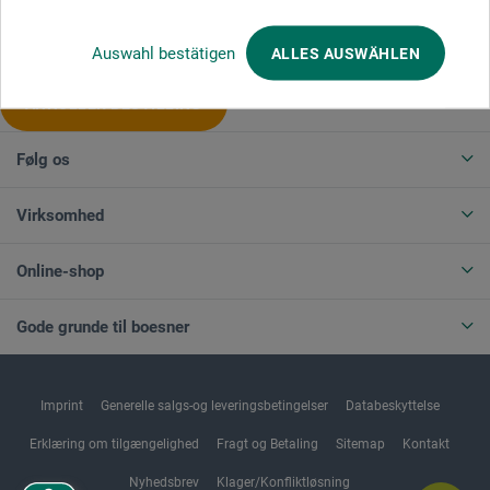
Produktkategorier
Auswahl bestätigen
ALLES AUSWÄHLEN
ANNULLER BESTILLING
Følg os
Virksomhed
Online-shop
Gode grunde til boesner
Imprint
Generelle salgs-og leveringsbetingelser
Databeskyttelse
Erklæring om tilgængelighed
Fragt og Betaling
Sitemap
Kontakt
Nyhedsbrev
Klager/Konfliktløsning