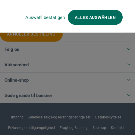
Produktkategorier
Auswahl bestätigen
ALLES AUSWÄHLEN
ANNULLER BESTILLING
Følg os
Virksomhed
Online-shop
Gode grunde til boesner
Imprint
Generelle salgs-og leveringsbetingelser
Databeskyttelse
Erklæring om tilgængelighed
Fragt og Betaling
Sitemap
Kontakt