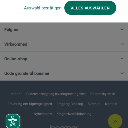
Auswahl bestätigen
ALLES AUSWÄHLEN
ANNULLER BESTILLING
Følg os
Virksomhed
Online-shop
Gode grunde til boesner
Imprint
Generelle salgs-og leveringsbetingelser
Databeskyttelse
Erklæring om tilgængelighed
Fragt og Betaling
Sitemap
Kontakt
Nyhedsbrev
Klager/Konfliktløsning