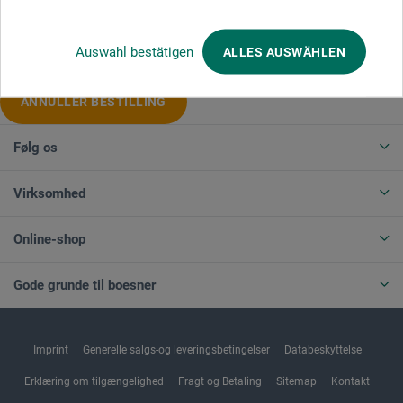
Produktkategorier
Auswahl bestätigen
ALLES AUSWÄHLEN
ANNULLER BESTILLING
Følg os
Virksomhed
Online-shop
Gode grunde til boesner
Imprint
Generelle salgs-og leveringsbetingelser
Databeskyttelse
Erklæring om tilgængelighed
Fragt og Betaling
Sitemap
Kontakt