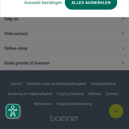
Auswahl bestätigen
ALLES AUSWÄHLEN
ANNULLER BESTILLING
Følg os
Virksomhed
Online-shop
Gode grunde til boesner
Imprint
Generelle salgs-og leveringsbetingelser
Databeskyttelse
Erklæring om tilgængelighed
Fragt og Betaling
Sitemap
Kontakt
Nyhedsbrev
Klager/Konfliktløsning