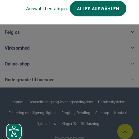
Auswahl bestätigen
ALLES AUSWÄHLEN
ANNULLER BESTILLING
Følg os
Virksomhed
Online-shop
Gode grunde til boesner
Imprint
Generelle salgs-og leveringsbetingelser
Databeskyttelse
Erklæring om tilgængelighed
Fragt og Betaling
Sitemap
Kontakt
Nyhedsbrev
Klager/Konfliktløsning