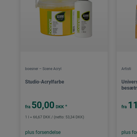
boesner – Scene Acryl
Artisti
Studio-Acrylfarbe
Univer
besætn
50,00
11
*
fra
DKK
fra
1 l = 66,67 DKK / (netto: 53,34 DKK)
plus forsendelse
plus fo