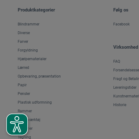
Produktkategorier
Følg os
Blindrammer
Facebook
Diverse
Farver
Virksomhed
Forgyldning
Hjælpematerialer
FAQ
Lærred
Forsendelsesse
Opbevaring, præsentation
Fragt og Betali
Papir
Leveringstider
Pensler
Kunstnermateri
Plastisk udformning
Historie
Rammer
Skæreværktøj
Staffelier
Tegning