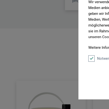
pm@boesner.com
Wir verwende
Medien anbie
geben wir In
Medien, Werb
möglicherwei
sie im Rahme
unseren Cook
Weitere Info
Notwen