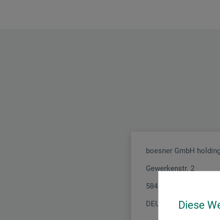
boesner GmbH holding
Gewerkenstr. 2
58456 Witten
Diese W
DEUTSCHLAND