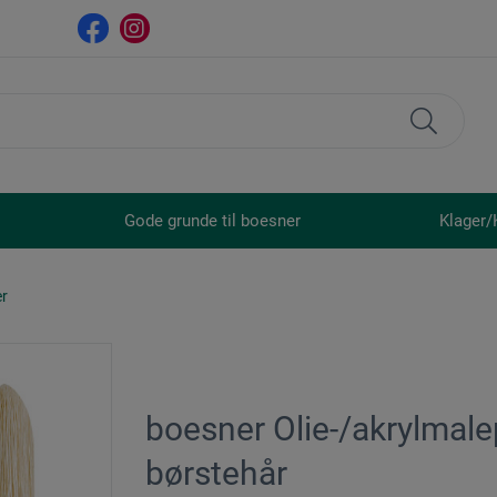
Gode grunde til boesner
Klager/
er
boesner Olie-/akrylmale
børstehår