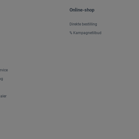
Online-shop
Direkte bestilling
% Kampagnetilbud
rvice
ng
aler