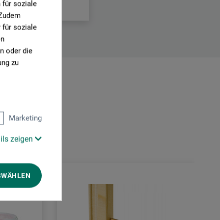
für soziale
. Zudem
für soziale
en
n oder die
ung zu
Marketing
ils zeigen
SWÄHLEN