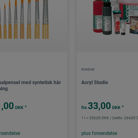
boesner
salpensel med syntetisk hår
Acryl Studio
ing
,00
33,00
*
*
DKK
fra
DKK
1 l = 330,00 DKK / (netto: 264,00
rsendelse
plus forsendelse