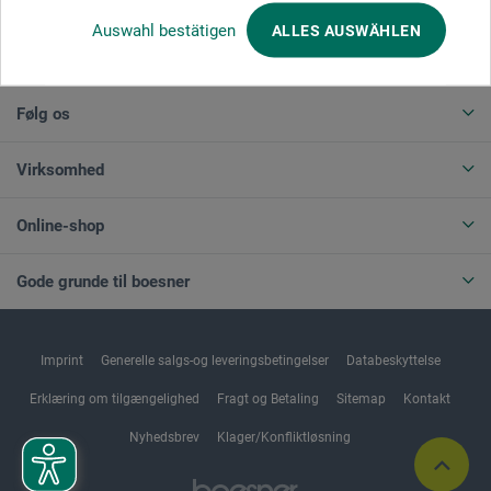
Auswahl bestätigen
ALLES AUSWÄHLEN
ANNULLER BESTILLING
Følg os
Virksomhed
Online-shop
Gode grunde til boesner
Imprint
Generelle salgs-og leveringsbetingelser
Databeskyttelse
Erklæring om tilgængelighed
Fragt og Betaling
Sitemap
Kontakt
Nyhedsbrev
Klager/Konfliktløsning