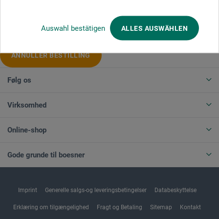
Produktkategorier
Auswahl bestätigen
ALLES AUSWÄHLEN
ANNULLER BESTILLING
Følg os
Virksomhed
Online-shop
Gode grunde til boesner
Imprint
Generelle salgs-og leveringsbetingelser
Databeskyttelse
Erklæring om tilgængelighed
Fragt og Betaling
Sitemap
Kontakt