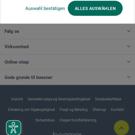
Auswahl bestätigen
ALLES AUSWÄHLEN
ANNULLER BESTILLING
Følg os
Virksomhed
Online-shop
Gode grunde til boesner
Imprint
Generelle salgs-og leveringsbetingelser
Databeskyttelse
Erklæring om tilgængelighed
Fragt og Betaling
Sitemap
Kontakt
Nyhedsbrev
Klager/Konfliktløsning