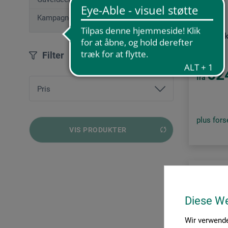
Lyons
Kampagnetilbud
Linjetræ
Filter
62
fra
Pris
plus for
fra
119,00 DKK
bis
739,00 DKK
VIS PRODUKTER
Diese W
Wir verwende