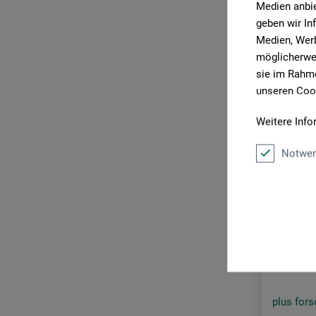
Medien anbie
geben wir In
Medien, Werb
möglicherwei
sie im Rahme
unseren Cook
Weitere Info
Notwen
Lyons
Roulette
45
fra
plus for