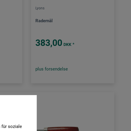
Lyons
Radernål
383,00
*
DKK
plus forsendelse
für soziale