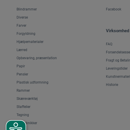
Blindrammer
Facebook
Diverse
Farver
Virksomhed
Forgyldning
Hjælpematerialer
FAQ
Lærred
Forsendelsesse
Opbevaring, præsentation
Fragt og Betali
Papir
Leveringstider
Pensler
Kunstnermateri
Plastisk udformning
Historie
Rammer
Skæreværktøj
Staffelier
Tegning
Trykteknikker