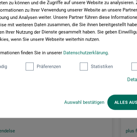
ten zu können und die Zugriffe auf unsere Website zu analysieren
formationen zu Ihrer Verwendung unserer Website an unsere Partner 
ung und Analysen weiter. Unsere Partner führen diese Information
se mit weiteren Daten zusammen, die Sie ihnen bereitgestellt habe
n Ihrer Nutzung der Dienste gesammelt haben. Sie geben Einwillig
ies, wenn Sie unsere Webseite weiterhin nutzen.
rmationen finden Sie in unserer
Datenschutzerklärung
.
dig
Präferenzen
Statistiken
Lyons
Deta
Kobb
9,00
35
Auswahl bestätigen
ALLES AU
*
DKK
sendelse
plus 