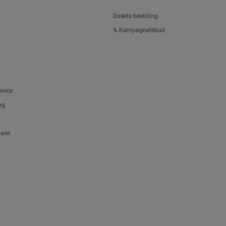
Direkte bestilling
% Kampagnetilbud
rvice
ng
aler