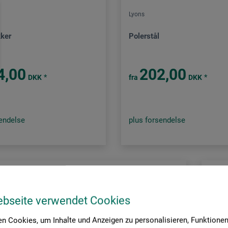
Lyons
kker
Polerstål
4,00
202,00
*
*
DKK
fra
DKK
sendelse
plus forsendelse
ebseite verwendet Cookies
n Cookies, um Inhalte und Anzeigen zu personalisieren, Funktionen 