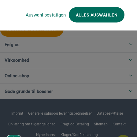
Produktkategorier
Auswahl bestätigen
ALLES AUSWÄHLEN
ANNULLER BESTILLING
Følg os
Virksomhed
Online-shop
Gode grunde til boesner
Imprint
Generelle salgs-og leveringsbetingelser
Databeskyttelse
Erklæring om tilgængelighed
Fragt og Betaling
Sitemap
Kontakt
Nyhedsbrev
Klager/Konfliktløsning