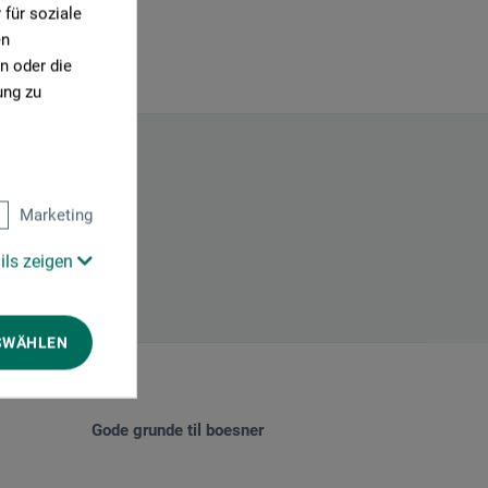
für soziale
en
n oder die
ung zu
Marketing
ils zeigen
SWÄHLEN
Gode grunde til boesner