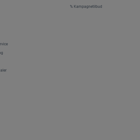
% Kampagnetilbud
rvice
ng
aler