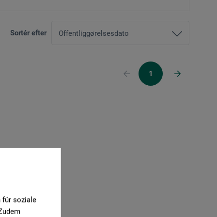
Sortér efter
1
für soziale
. Zudem