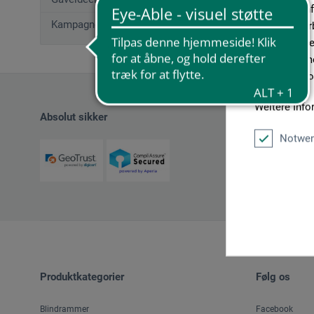
geben wir In
Kampagnetilbud
Medien, Werb
möglicherwei
sie im Rahme
unseren Cook
Weitere Info
Absolut sikker
Notwen
Produktkategorier
Følg os
Blindrammer
Facebook