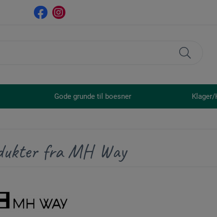
Gode grunde til boesner
Klager/
dukter fra MH Way