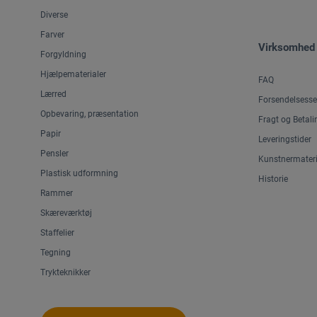
Diverse
Farver
Virksomhed
Forgyldning
Hjælpematerialer
FAQ
Lærred
Forsendelsesse
Opbevaring, præsentation
Fragt og Betali
Papir
Leveringstider
Pensler
Kunstnermateri
Plastisk udformning
Historie
Rammer
Skæreværktøj
Staffelier
Tegning
Trykteknikker