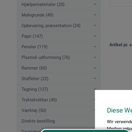
Hjælpematerialer (20)
Malegrunde (49)
Opbevaring, præsentation (24)
Papir (147)
Artikel pr. s
Pensler (119)
Plastisk udformning (70)
Rammer (60)
Staffelier (22)
Tegning (137)
Trykteknikker (45)
Diese W
Værktøj (50)
Direkte bestilling
Wir verwende
Medien anbie
Gaveidéer (12)