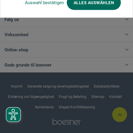
Auswahl bestätigen
ALLES AUSWÄHLEN
ANNULLER BESTILLING
Følg os
Virksomhed
Online-shop
Gode grunde til boesner
Imprint
Generelle salgs-og leveringsbetingelser
Databeskyttelse
Erklæring om tilgængelighed
Fragt og Betaling
Sitemap
Kontakt
Nyhedsbrev
Klager/Konfliktløsning