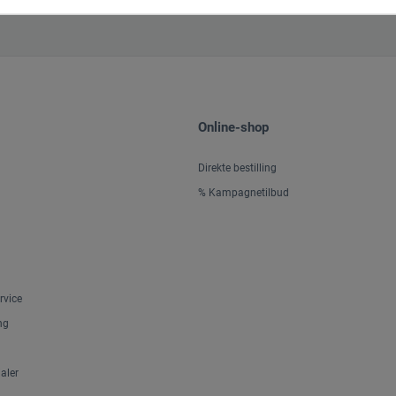
Online-shop
Direkte bestilling
% Kampagnetilbud
rvice
ng
aler