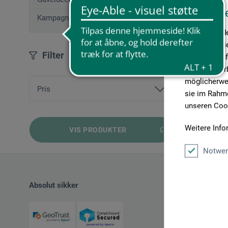
Diese W
Kampagnetilbud
Wir verwende
Medien anbie
Filter
geben wir In
Medien, Werb
möglicherwei
Pris
sie im Rahme
unseren Cook
fra
78,00 DKK
bis
119,00 DKK
Weitere Info
VIS PRODUKTER
Notwen
Absolut sikker