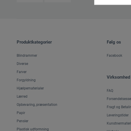
Produktkategorier
Følg os
Blindrammer
Facebook
Diverse
Farver
Virksomhed
Forgyldning
Hjælpematerialer
FAQ
Lærred
Forsendelsesse
Opbevaring, præsentation
Fragt og Betali
Papir
Leveringstider
Pensler
Kunstnermateri
Plastisk udformning