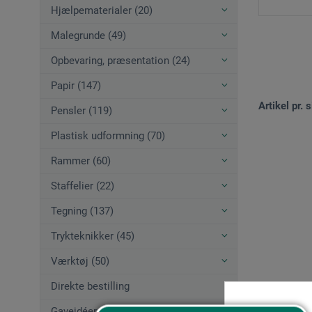
Hjælpematerialer (20)
Malegrunde (49)
Opbevaring, præsentation (24)
Papir (147)
Artikel pr. s
Pensler (119)
Plastisk udformning (70)
Rammer (60)
Staffelier (22)
Tegning (137)
Trykteknikker (45)
Værktøj (50)
Direkte bestilling
Gaveidéer (12)